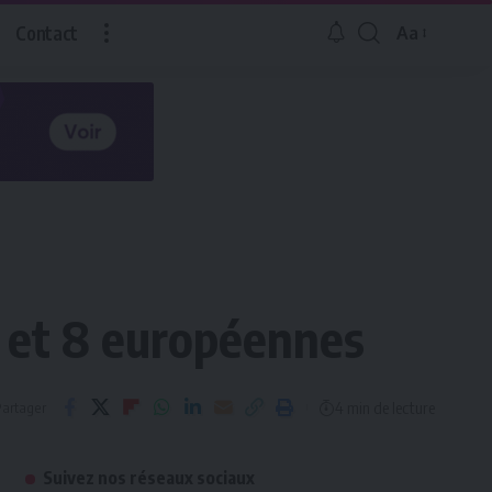
Contact
Aa
Redimensio
la
police
 et 8 européennes
4 min de lecture
artager
Suivez nos réseaux sociaux