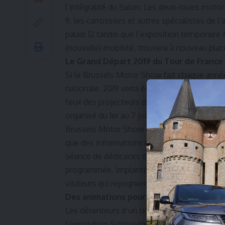
l’intégralité du Salon. Les deux-roues motor
9, les carrossiers et autres spécialistes de 
palais 12 tandis que l’exposition temporaire 
(nouvelle) mobilité, trouvera à nouveau place 
Le Grand Départ 2019 du Tour de France 
Si le Brussels Motor Show fait chaque anné
nationale, 2019 verra également notre pays, 
feux des projecteurs du monde entier ! En ef
organisé du 1er au 7 juillet. Cet événement
Brussels Motor Show ! Sur un espace de 200
que des informations relatives au Grand Dépa
séance de dédicaces du meilleur cycliste d
programmée. Implanté à l’entrée du palais 3
visiteurs qui rejoignent chaque année le B
Des animations pour toute la famille
Les détenteurs d’un ticket au Brussels Motor
l’exposition Schtroumpf Experience, qui se 