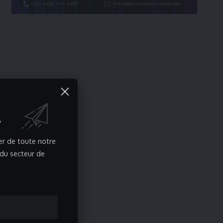
!
er de toute notre
 du secteur de