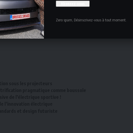
grands !Ajoutez à cela l’animation acrobatique ‘Crazy
a piste d’essais #WeAreMobility du palais 10, le biker’s
Zero spam, Désinscrivez-vous à tout moment.
e vue des animations que l’organisation du Brussels
aque profil de visiteur.
tion sous les projecteurs
ectrification pragmatique comme boussole
ive de l’électrique sportive !
de l’innovation électrique
andards et design futuriste