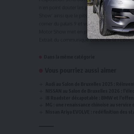
n’en point douter les petits comme les plus 
Show’ ainsi que le pitstop bar du palais 12, l
corner du palais 9 et vous obtenez une bonn
Motor Show met en place à destination de ch
Extrait du communiqué officiel de la FEBIAC
Dans la même catégorie
Vous pourriez aussi aimer
Audi au Salon de Bruxelles 2025 : Réinven
NISSAN au Salon de Bruxelles 2026 : l’él
i8 Roadster décapotable : BMW et l’offens
MG : une renaissance chinoise au service 
Nissan Ariya EVOLVE : redéfinition des st