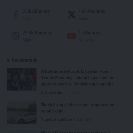
2.5k
Abonnés
1.6k
Abonnés
Liker
Suivre
25.5k
Abonnés
1k
Abonnés
Suivre
Souscrire
Récemment
Alfa Romeo Belux et la Justine Henin
Tennis Academy : quand la passion du
sport rencontre l’émotion automobile
Actualité
Une
6 mai 2026
Škoda Elroq : l’électrique pragmatique
selon Škoda
Trajets/Essais
Une
5 mai 2026
Nissan Micra : une icône urbaine qui