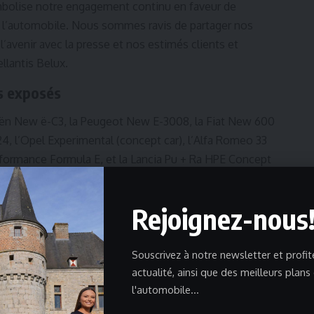
ymbolise notre engagement continu en faveur de
e l’automobile. Nous sommes ravis de partager nos
’avenir avec la presse et nos estimés clients et
ellantis Belux.
s exposés
roën New ë-C3, la Peugeot New E-3008, la Fiat New 600
4, l’Opel Experimental (concept car), l’Alfa Romeo 33
rformance Formula E, et la Lancia Pu + Ra HPE Concept
Rejoignez-nous
s
Les ambitions électriques pour 2024
Souscrivez à notre newsletter et profit
actualité, ainsi que des meilleurs plans
l'automobile...