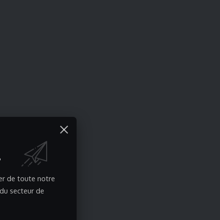
!
er de toute notre
 du secteur de