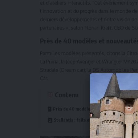
et d’ateliers interactifs. “Cet événement s
l’innovation et du progrès dans le monde d
derniers développements et notre vision de l
partenaires », selon Florian Kraft, CEO de St
Près de 40 modèles et nouveauté
Parmi les modèles présentés, citons la Cit
La Prima, la Jeep Avenger et Wrangler MY202
Stradale (Dream car), la DS Automobiles Pe
Car.
Contenu
Près de 40 modèles et nouveautés exposé
Stellantis : faits et chiffres clés