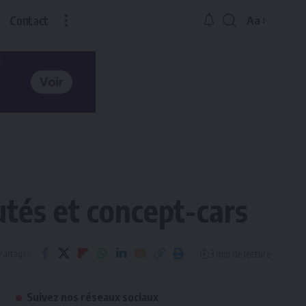
Contact
Aa
Redimensio
la
police
utés et concept-cars
3 min de lecture
Partager
Suivez nos réseaux sociaux