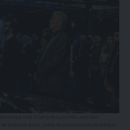
dynamique tout au long de la journée, avec une
O de Stellantis Belux, suivie de présentations de marques