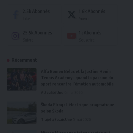
2.5k
Abonnés
1.6k
Abonnés
Liker
Suivre
25.5k
Abonnés
1k
Abonnés
Suivre
Souscrire
Récemment
Alfa Romeo Belux et la Justine Henin
Tennis Academy : quand la passion du
sport rencontre l’émotion automobile
Actualité
Une
6 mai 2026
Škoda Elroq : l’électrique pragmatique
selon Škoda
Trajets/Essais
Une
5 mai 2026
Nissan Micra : une icône urbaine qui