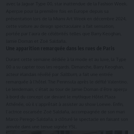
avec la Jaguar Type 00, star inattendue de la Fashion Week.
Aperçue pour la première fois en Europe depuis sa
présentation lors de la Miami Art Week en décembre 2024,
cette voiture au design spectaculaire a fait sensation,
portée par l’aura de célébrités telles que
Barry Keoghan
,
Jamie Dornan
et
Zoë Saldaña.
Une apparition remarquée dans les rues de Paris
Durant cette semaine dédiée à la mode et au luxe, la
Type
00
a su capter tous les regards. Dimanche, Barry Keoghan,
acteur irlandais révélé par
Saltburn
, a fait une entrée
remarquée à l’hôtel The Peninsula après le défilé Valentino.
Le lendemain, c’était au tour de Jamie Dornan d’être aperçu
à bord du concept car devant le mythique Hôtel Plaza
Athénée, où il s’apprêtait à assister au show Loewe. Enfin,
l’actrice oscarisée Zoë Saldaña, accompagnée de son mari
Marco Perego-Saldaña, a clôturé le spectacle en faisant son
arrivée dans une tenue signée YSL.