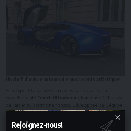
Un chef-d’œuvre automobile aux accents artistiques
Si la Type 00 a fait sensation, c’est aussi grâce à sa
nouvelle teinte
French Ultramarine
, hommage à l’histoire
de l’art et au patrimoine français. Développée par l’équipe
de matérialité de Jaguar, cette couleur unique, sublimée par
une finition satinée et un pigment métallique exclusif,
Rejoignez-nous!
confère au véhicule une présence visuelle hors du commun.