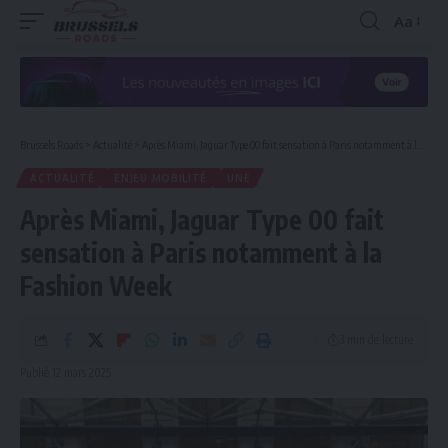
Aa
Redimen
la
police
Brussels Roads
>
Actualité
>
Après Miami, Jaguar Type 00 fait sensation à Paris notamment à la Fashion Week
ACTUALITÉ
ENJEU MOBILITÉ
UNE
Après Miami, Jaguar Type 00 fait
sensation à Paris notamment à la
Fashion Week
3 min de lecture
Publié 12 mars 2025