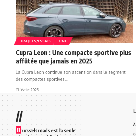
TRAJETS/ESSAIS
UNE
Cupra Leon : Une compacte sportive plus
affûtée que jamais en 2025
La Cupra Leon continue son ascension dans le segment
des compactes sportives…
13 février 2025
L
//
À
B
russelsroads est la seule
C