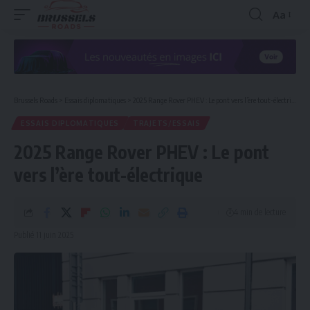
Aa
Redimen
la
police
Brussels Roads
>
Essais diplomatiques
>
2025 Range Rover PHEV : Le pont vers l’ère tout-électrique
ESSAIS DIPLOMATIQUES
TRAJETS/ESSAIS
2025 Range Rover PHEV : Le pont
vers l’ère tout-électrique
4 min de lecture
Publié 11 juin 2025