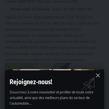
environ
€249 900 TTC
dans sa version SWB,
P460e SWB SE Edition
: autour de
€155 490 TTC
.
Rapportés à une déductibilité fiscale à 100 % pour les
véhicules neutres en CO₂ au-delà de 2025, l’outil devient
fiscalement pertinent pour les grandes flottes
institutionnelles ou diplomatiques
landrover
. En
comparaison, les concurrentes comme le Mercedes GLE
PHEV ou BMW X7 RE PHEV jouent aussi dans cette cour,
mais l’héritage iconique du Range Rover et son statut
symbolique lui confèrent une aura incomparable.
Rejoignez-nous!
Souscrivez à notre newsletter et profiter de toute notre
actualité, ainsi que des meilleurs plans du secteur de
l'automobile...