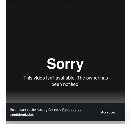
Souscrire à notre newsletter
Recevez immédiatement par mail l'actualité la plus
récente de Brussels Roads
Adresse de courrier électronique:
En souscrivant, vous agréez à nos
Conditions générales d'utilisation
et reconnaissez
avoir pris connaissance de notre
Politique sur la vie privée
. Désinscrivez-vous à tout
moment.
En utilisant ce site, vous agréez notre
Politique de
Accepter
confidentialité
.