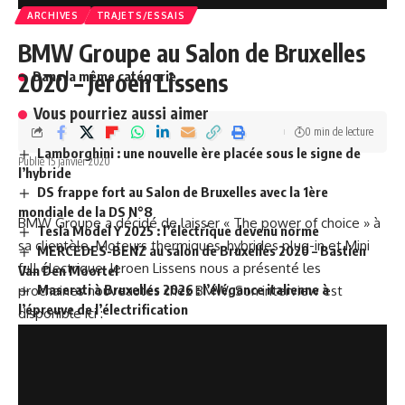
ARCHIVES
TRAJETS/ESSAIS
BMW Groupe au Salon de Bruxelles
2020 – Jeroen Lissens
Dans la même catégorie
Vous pourriez aussi aimer
0 min de lecture
Lamborghini : une nouvelle ère placée sous le signe de
Publié 15 janvier 2020
l’hybride
DS frappe fort au Salon de Bruxelles avec la 1ère
mondiale de la DS N°8
BMW Groupe a décidé de laisser « The power of choice » à
Tesla Model Y 2025 : l’électrique devenu norme
sa clientèle. Moteurs thermiques, hybrides plug-in et Mini
MERCEDES-BENZ au salon de Bruxelles 2020 – Bastien
full électrique, Jeroen Lissens nous a présenté les
Van Den Moortel
Maserati à Bruxelles 2026 : l’élégance italienne à
prochaines nouveautés chez BMW. Son interview est
l’épreuve de l’électrification
disponible ici :
TAGGED:
Electrification
Range Rover
salon
véhicule hybride