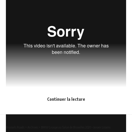
Continuer la lecture
Brussels Roads
>
Archives
>
BMW Groupe au Salon de Bruxelles 2020 – Jeroen Lissens