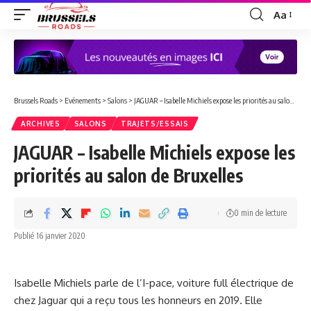
Aa
Redimen
la
police
Brussels Roads
>
Evénements
>
Salons
>
JAGUAR – Isabelle Michiels expose les priorités au salon de Bruxelles
ARCHIVES
SALONS
TRAJETS/ESSAIS
JAGUAR – Isabelle Michiels expose les
priorités au salon de Bruxelles
0 min de lecture
Publié 16 janvier 2020
Isabelle Michiels parle de l’I-pace, voiture full électrique de
chez Jaguar qui a reçu tous les honneurs en 2019. Elle