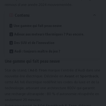
remous d’une année 2024 mouvementée.
Contenu
Une gamme qui fait peau neuve
Adieux aux moteurs thermiques ? Pas encore.
Des SUV et de l’innovation
Audi : toujours maître du jeu ?
Une gamme qui fait peau neuve
Star du stand, l’
A6 E-Tron
marque l’entrée d’Audi dans une
nouvelle ère électrique. Déclinée en
Avant
et
Sportback
,
cette A6 full électrique redéfinit les codes du luxe et de la
technologie, arborant une architecture 800V qui garantit
une recharge ultrarapide : 80 % d’autonomie récupérée en
seulement 20 minutes.
Autre nouveauté, le
SQ6 Sportback E-Tron
, élégant