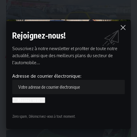
Rejoignez-nous!
Souscrivez à notre newsletter et profiter de toute notre
actualité, ainsi que des meilleurs plans du secteur de
ACTUALITÉ
ENJEU MOBILITÉ
SALONS
l'automobile...
Fiat au salon 2025 : un retour aux fondamentaux pour
séduire l’Europe
Adresse de courrier électronique:
Fiat, marque emblématique de l’automobile européenne, a
toujours su séduire les conducteurs…
12 janvier 2025
Zero spam, Désinscrivez-vous à tout moment.