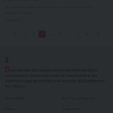
Au Salon automobile de Bruxelles 2025, Peugeot met les
projecteurs sur sa…
11 janvier 2025
1
2
3
4
5
…
9
10
//
B
russelsroads est la seule plateforme média du BeLux
exclusivement dédiée au secteur de l’automobile et aux
nouveaux enjeux de mobilité pour un public diplomatique et
des affaires.
Liens utiles
Nos Top Catégories
À Propos
Trajets/Essais