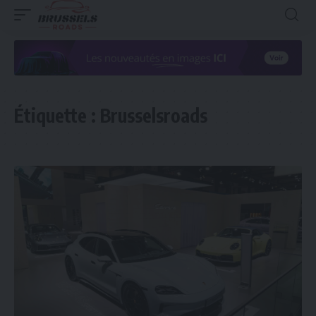
Étiquette :
Brusselsroads