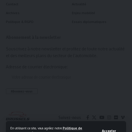
Contact
Actualité
Archives
Enjeu mobilité
Politique & RGPD
Essais diplomatiques
Abonnement à la newsletter
Souscrivez à notre newsletter et profitez de toute notre actualité
et des meilleurs plans du secteur de l’automobile.
Adresse de courrier électronique:
Suivez-nous
En utilisant ce site, vous agréez notre
Politique de
Accepter